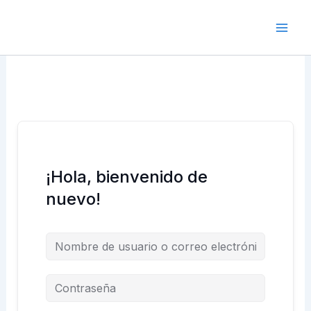
Ir
Mai
al
contenido
Men
¡Hola, bienvenido de
nuevo!