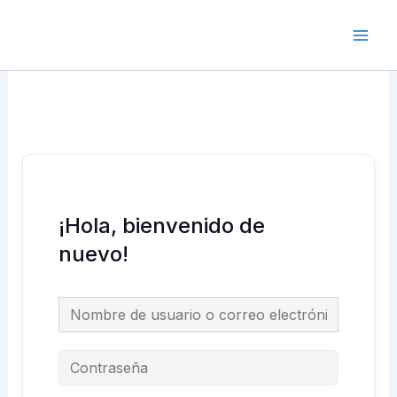
Ir
Main
al
Men
contenido
¡Hola, bienvenido de
nuevo!