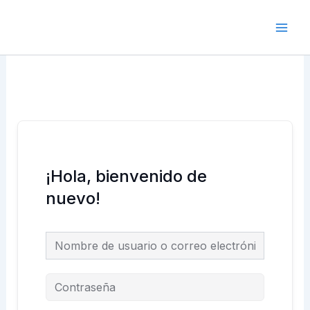
Ir
Main
al
Men
contenido
¡Hola, bienvenido de
nuevo!