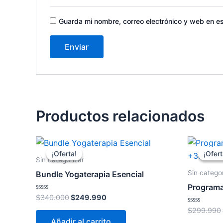
Guarda mi nombre, correo electrónico y web en e
Productos relacionados
El
El
precio
precio
¡Oferta!
¡Oferta!
¡Ofert
¡Ofert
original
actual
Sin categorizar
era:
es:
Sin catego
Bundle Yogaterapia Esencial
$340.000.
$249.990.
Program
Valorado
$
340.000
$
249.990
con
0
Valorado
$
299.990
de
con
Añadir al carrito
5
0