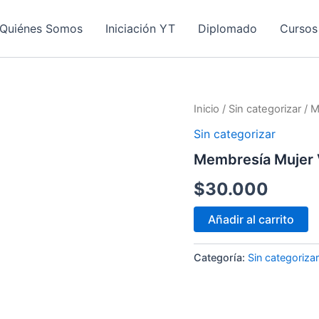
Quiénes Somos
Iniciación YT
Diplomado
Cursos
Membresía
Inicio
/
Sin categorizar
/ M
Mujer
Sin categorizar
Vital
cantidad
Membresía Mujer V
$
30.000
Añadir al carrito
Categoría:
Sin categorizar