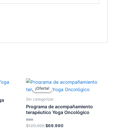
El
El
precio
precio
¡Oferta!
¡Oferta!
original
actual
era:
es:
Sin categorizar
ga
.
$120.000.
$69.990.
Programa de acompañamiento
terapéutico Yoga Oncológico
Valorado
$
120.000
$
69.990