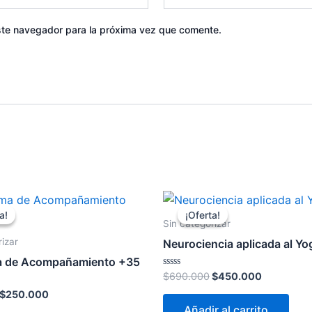
ste navegador para la próxima vez que comente.
El
El
El
El
precio
precio
precio
precio
a!
a!
¡Oferta!
¡Oferta!
original
actual
original
actual
Sin categorizar
era:
es:
era:
es:
rizar
Neurociencia aplicada al Yo
$299.990.
$250.000.
$690.000.
$450.000
a de Acompañamiento +35
Valorado
$
690.000
$
450.000
con
0
$
250.000
de
Añadir al carrito
5